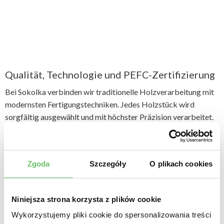
Qualität, Technologie und PEFC-Zertifizierung
Bei Sokolka verbinden wir traditionelle Holzverarbeitung mit
modernsten Fertigungstechniken. Jedes Holzstück wird
sorgfältig ausgewählt und mit höchster Präzision verarbeitet.
Dadurch erreichen wir nicht nur eine hervorragende Stabilität
und Langlebigkeit, sondern auch exzellente
Dämmeigenschaften.
Unsere Fenster sind PEFC-zertifiziert
,
Zgoda
Szczegóły
O plikach cookies
was garantiert, dass das verwendete Holz aus nachhaltig
bewirtschafteten Wäldern stammt. Auf diese Weise
investieren Sie in Fenster, die ökologische Verantwortung und
Niniejsza strona korzysta z plików cookie
höchsten Qualitätsanspruch miteinander vereinen.
Wykorzystujemy pliki cookie do spersonalizowania treści