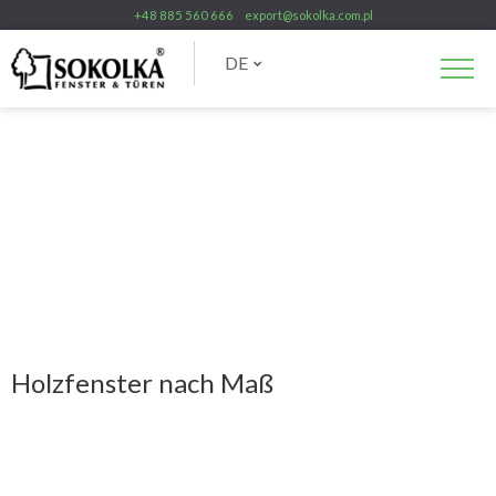
+48 885 560 666
export@sokolka.com.pl
DE
Holzfenster nach Maß