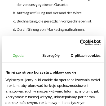
der von uns gegebenen Garantie,
Auftragserfüllung und Versand der Ware,
Buchhaltung, die gesetzlich vorgeschrieben ist,
Durchführung von Marketingmaßnahmen,
erhalt Ihrer potentiellen Fragen und Reservierungen,
erhalt Ihrer Zahlungen und deren Sicherheit,
Verwaltung des Bewerbungsprozesses, wenn Sie uns
Zgoda
Szczegóły
O plikach cookies
Informationen über sich selbst gegeben haben,
Wenn es zur Erfüllung der oben genannten Tätigkeiten
Niniejsza strona korzysta z plików cookie
erforderlich ist, können Ihre Daten an andere
Wykorzystujemy pliki cookie do spersonalizowania treści
Unternehmen weitergegeben werden. Eine solche
i reklam, aby oferować funkcje społecznościowe i
Übertragung kann nur mit unserer Zustimmung, aufgrund
analizować ruch w naszej witrynie. Informacje o tym, jak
einer Vereinbarung und nur an diejenigen erfolgen, die
korzystasz z naszej witryny, udostępniamy partnerom
einen angemessenen Schutz und eine ordnungsgemäße
społecznościowym, reklamowym i analitycznym.
rechtliche Verarbeitung gewährleisten können. Das